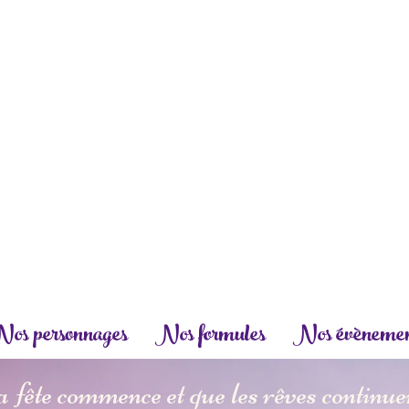
os personnages
Nos formules
Nos évènemen
a fête commence et que les rêves continue