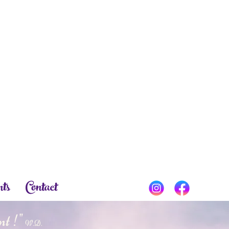
ts
Contact
nt !"
W.D.