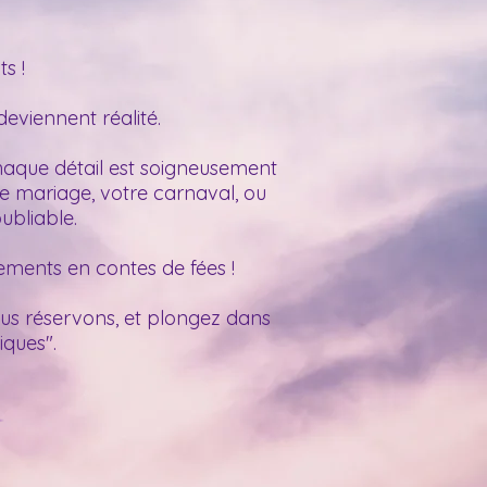
s !
eviennent réalité.
haque détail est soigneusement
re mariage, votre carnaval, ou
ubliable.
ments en contes de fées !
us réservons, et plongez dans
ques".