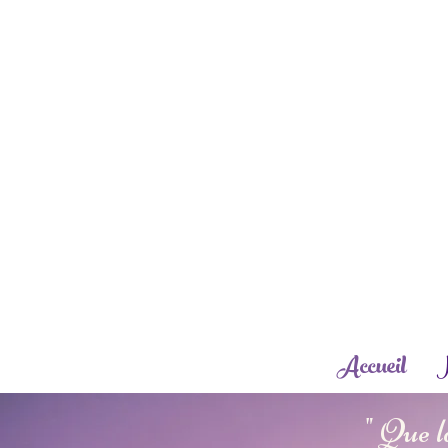
Accueil
N
" Que l